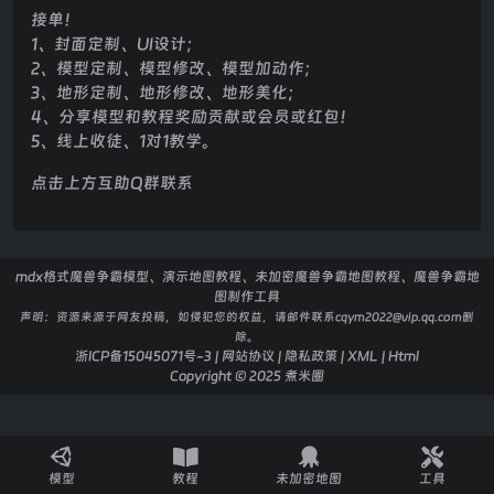
接单！
1、封面定制、UI设计；
2、模型定制、模型修改、模型加动作；
3、地形定制、地形修改、地形美化；
4、分享模型和教程奖励贡献或会员或红包！
5、线上收徒、1对1教学。
点击上方互助Q群联系
mdx格式魔兽争霸模型、演示地图教程、未加密魔兽争霸地图教程、魔兽争霸地
图制作工具
声明：
资源来源于网友投稿，如侵犯您的权益，请邮件联系cqym2022@vip.qq.com删
除。
浙ICP备15045071号-3
|
网站协议
|
隐私政策
|
XML
|
Html
Copyright © 2025
煮米圈
模型
教程
未加密地图
工具