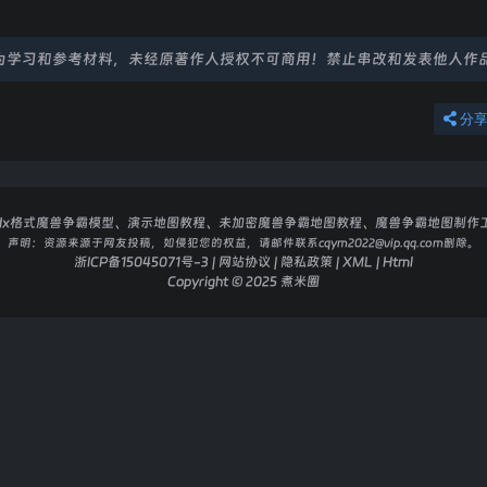
为学习和参考材料，未经原著作人授权不可商用！禁止串改和发表他人作
分
dx格式魔兽争霸模型、演示地图教程、未加密魔兽争霸地图教程、魔兽争霸地图制作
声明：
资源来源于网友投稿，如侵犯您的权益，请邮件联系cqym2022@vip.qq.com删除。
浙ICP备15045071号-3
|
网站协议
|
隐私政策
|
XML
|
Html
Copyright © 2025
煮米圈