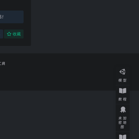
品！
享
收藏
工具
模型
教程
未加
密地
图