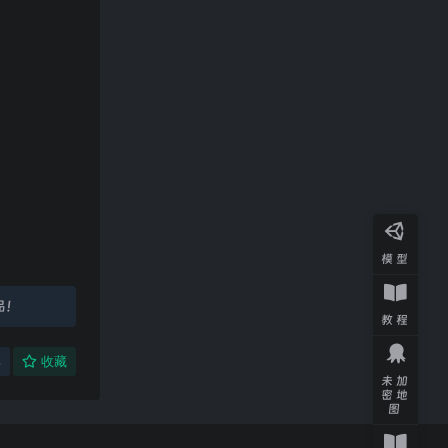
模型
品！
教程
享
收藏
未加
密地
图