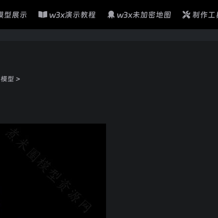
模型展示
w3x演示教程
w3x未加密地图
制作工
位模型
>