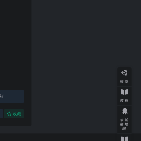
模型
品！
教程
享
收藏
未加
密地
图