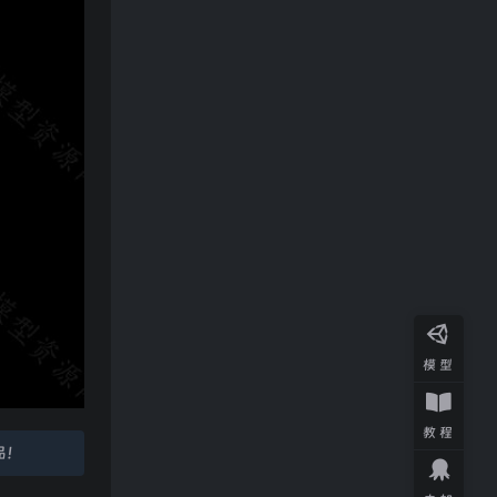
模型
教程
品！