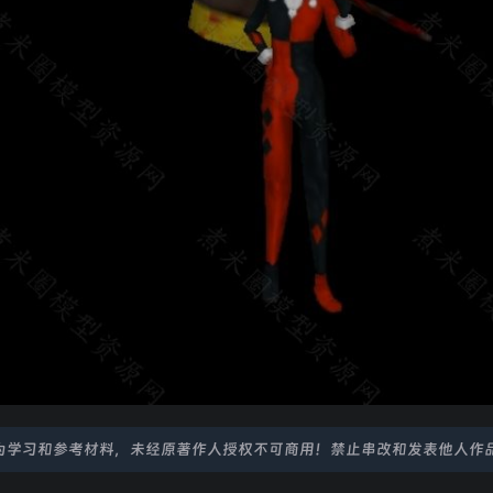
为学习和参考材料，未经原著作人授权不可商用！禁止串改和发表他人作