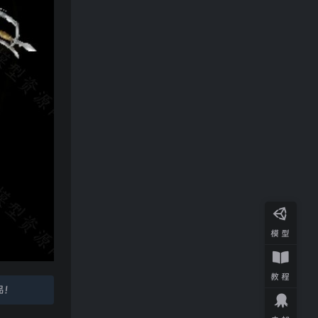
模型
教程
品！