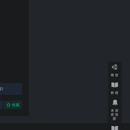
模型
品！
教程
享
收藏
未加
密地
图