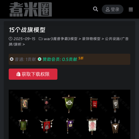
登录
15个战旗模型
2025-09-15
war3魔兽争霸3模型
>
装饰物模型
>
公共设施/广告
牌/旗帜
>
5折
普通:
1贡献
赞助会员:
0.5贡献
获取下载权限