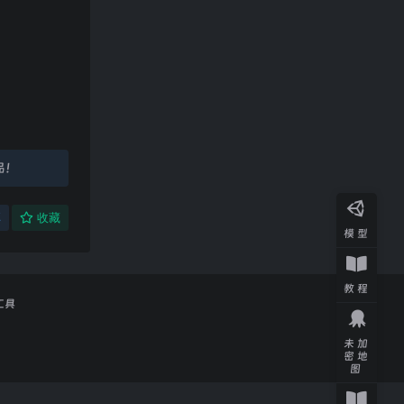
品！
享
收藏
模型
教程
工具
未加
密地
图