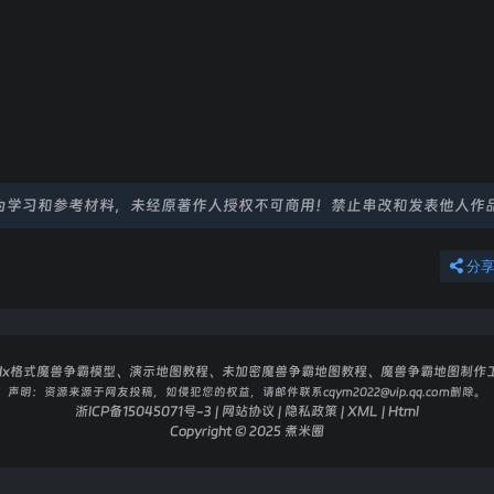
为学习和参考材料，未经原著作人授权不可商用！禁止串改和发表他人作
分
dx格式魔兽争霸模型、演示地图教程、未加密魔兽争霸地图教程、魔兽争霸地图制作
声明：
资源来源于网友投稿，如侵犯您的权益，请邮件联系cqym2022@vip.qq.com删除。
浙ICP备15045071号-3
|
网站协议
|
隐私政策
|
XML
|
Html
Copyright © 2025
煮米圈