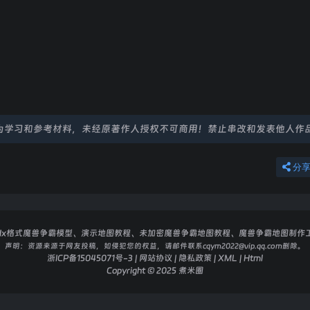
为学习和参考材料，未经原著作人授权不可商用！禁止串改和发表他人作
分
dx格式魔兽争霸模型、演示地图教程、未加密魔兽争霸地图教程、魔兽争霸地图制作
声明：
资源来源于网友投稿，如侵犯您的权益，请邮件联系cqym2022@vip.qq.com删除。
浙ICP备15045071号-3
|
网站协议
|
隐私政策
|
XML
|
Html
Copyright © 2025
煮米圈