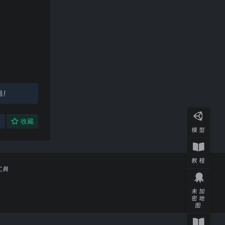
品！
享
收藏
模型
教程
工具
未加
密地
图