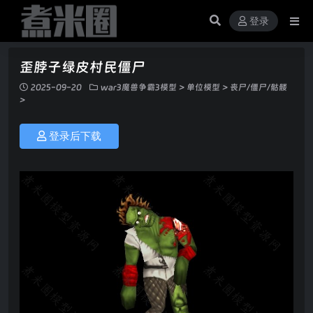
登录
歪脖子绿皮村民僵尸
2025-09-20
war3魔兽争霸3模型
>
单位模型
>
丧尸/僵尸/骷髅
>
登录后下载