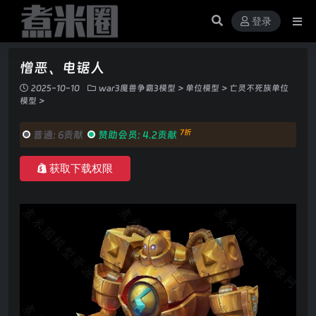
登录
憎恶、电锯人
2025-10-10
war3魔兽争霸3模型
>
单位模型
>
亡灵不死族单位
模型
>
7折
普通:
6贡献
赞助会员:
4.2贡献
获取下载权限