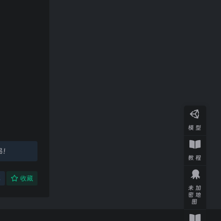
模型
品！
教程
享
收藏
未加
密地
图