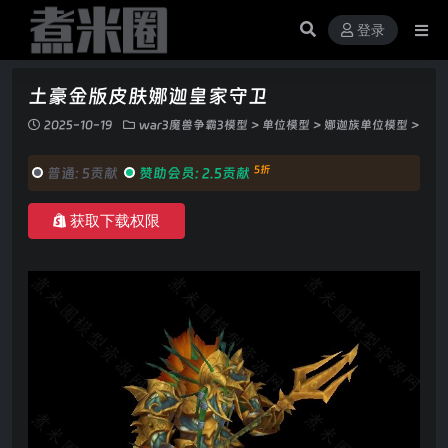
登录
土豪金版皮肤娜迦皇家守卫
2025-10-19
war3魔兽争霸3模型
>
单位模型
>
娜迦族单位模型
>
5折
普通:
5贡献
赞助会员:
2.5贡献
获取下载权限