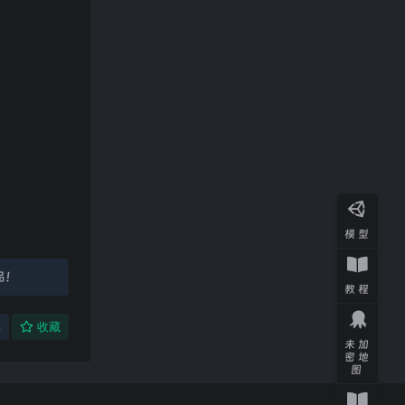
模型
品！
教程
享
收藏
未加
密地
图