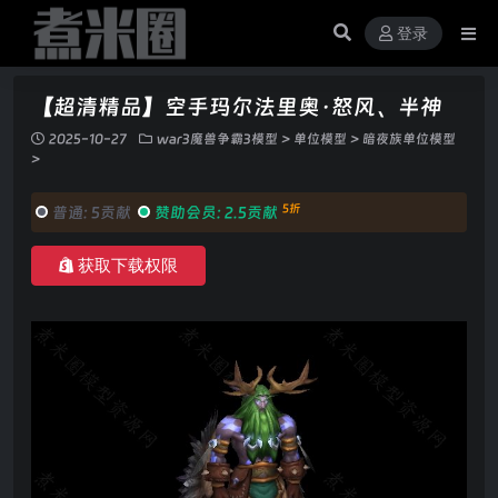
登录
【超清精品】空手玛尔法里奥·怒风、半神
2025-10-27
war3魔兽争霸3模型
>
单位模型
>
暗夜族单位模型
>
5折
普通:
5贡献
赞助会员:
2.5贡献
获取下载权限