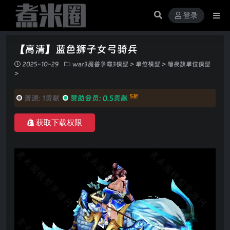
登录
【高清】蓝色狮子女弓骑兵
2025-10-29
war3魔兽争霸3模型
>
单位模型
>
暗夜族单位模型
>
5折
普通:
1贡献
赞助会员:
0.5贡献
获取下载权限