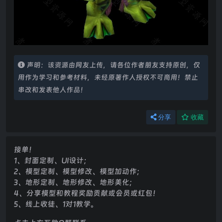
声明：该资源由网友上传，请各位作者朋友支持原创，仅
用作为学习和参考材料，未经原著作人授权不可商用！禁止
串改和发表他人作品！
分享
收藏
接单！
1、封面定制、UI设计；
2、模型定制、模型修改、模型加动作；
3、地形定制、地形修改、地形美化；
4、分享模型和教程奖励贡献或会员或红包！
5、线上收徒、1对1教学。