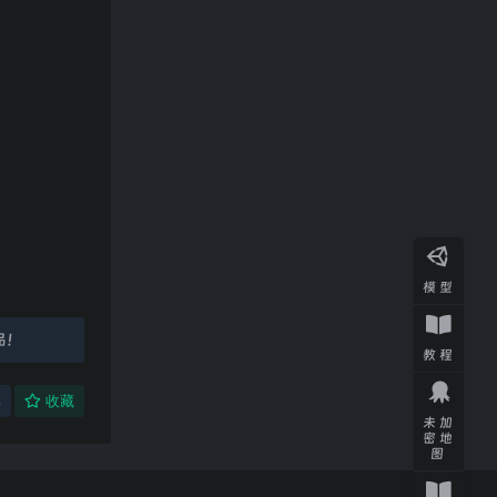
模型
品！
教程
享
收藏
未加
密地
图