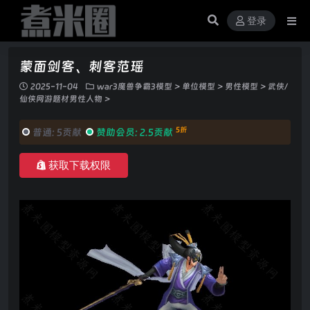
登录
蒙面剑客、刺客范瑶
2025-11-04
war3魔兽争霸3模型
>
单位模型
>
男性模型
>
武侠/
仙侠网游题材男性人物
>
5折
普通:
5贡献
赞助会员:
2.5贡献
获取下载权限