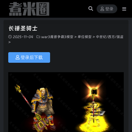
登录
长锤圣骑士
2025-11-04
war3魔兽争霸3模型
>
单位模型
>
中世纪/西方/强盗
>
登录后下载