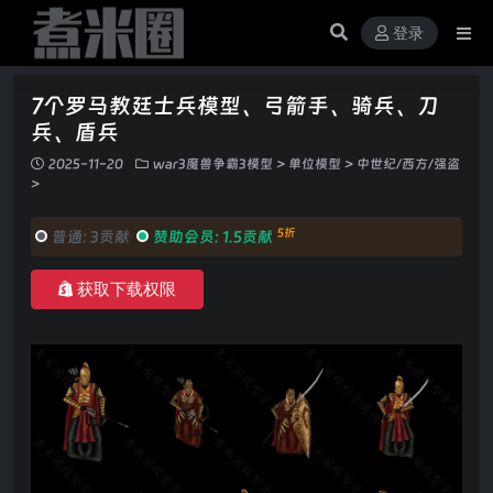
登录
7个罗马教廷士兵模型、弓箭手、骑兵、刀
兵、盾兵
2025-11-20
war3魔兽争霸3模型
>
单位模型
>
中世纪/西方/强盗
>
5折
普通:
3贡献
赞助会员:
1.5贡献
获取下载权限