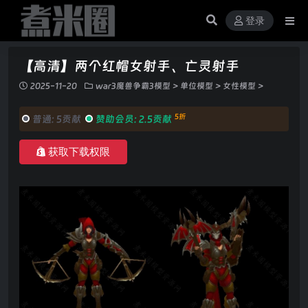
登录
【高清】两个红帽女射手、亡灵射手
2025-11-20
war3魔兽争霸3模型
>
单位模型
>
女性模型
>
5折
普通:
5贡献
赞助会员:
2.5贡献
获取下载权限