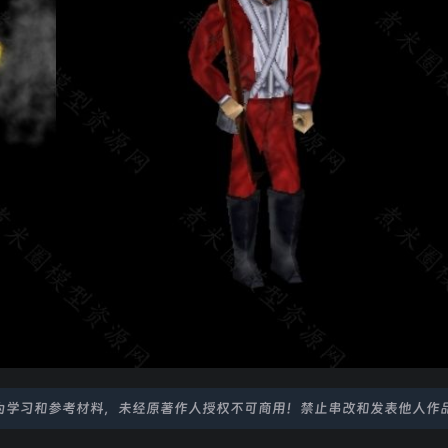
为学习和参考材料，未经原著作人授权不可商用！禁止串改和发表他人作