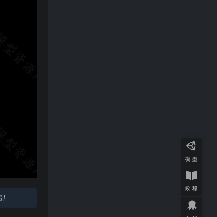
模型
教程
品！