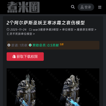
登录
2个阿尔萨斯巫妖王寒冰霜之哀伤模型
2025-11-24
war3魔兽争霸3模型
>
单位模型
>
魔兽原生模型
>
亡灵不死族单位模型
>
5折
普通:
1贡献
赞助会员:
0.5贡献
获取下载权限