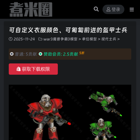
登录
可自定义衣服颜色、可匍匐前进的盔甲士兵
2025-11-24
war3魔兽争霸3模型
>
单位模型
>
现代士兵
>
5折
普通:
5贡献
赞助会员:
2.5贡献
获取下载权限