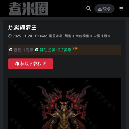
登录
炼狱阎罗王
2025-11-24
war3魔兽争霸3模型
>
单位模型
>
中国神话
>
5折
普通:
1贡献
赞助会员:
0.5贡献
获取下载权限