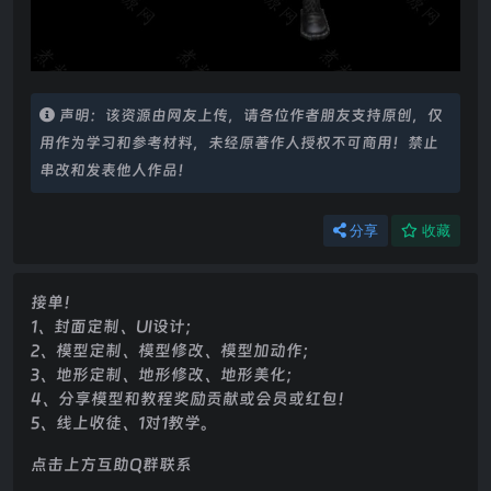
声明：该资源由网友上传，请各位作者朋友支持原创，仅
用作为学习和参考材料，未经原著作人授权不可商用！禁止
串改和发表他人作品！
分享
收藏
接单！
1、封面定制、UI设计；
2、模型定制、模型修改、模型加动作；
3、地形定制、地形修改、地形美化；
4、分享模型和教程奖励贡献或会员或红包！
5、线上收徒、1对1教学。
点击上方互助Q群联系