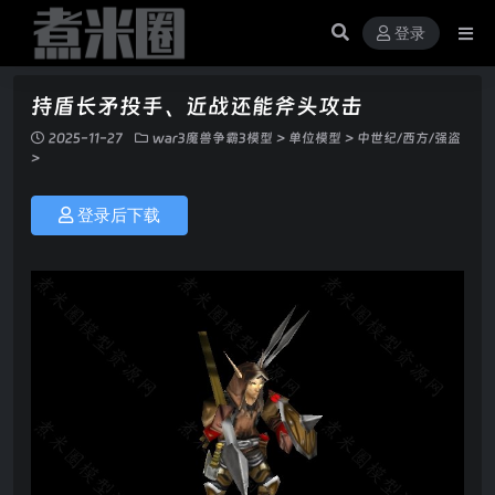
登录
持盾长矛投手、近战还能斧头攻击
2025-11-27
war3魔兽争霸3模型
>
单位模型
>
中世纪/西方/强盗
>
登录后下载