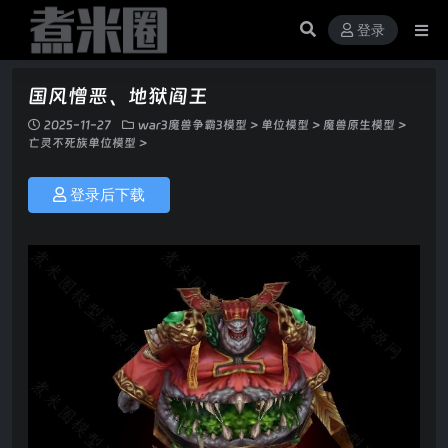
登录
国风憎恶、地狱阎王
2025-11-27
war3魔兽争霸3模型
>
单位模型
>
魔兽原生模型
>
亡灵不死族单位模型
>
登录后下载