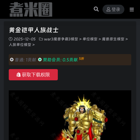
登录
黄金铠甲人族战士
2025-12-05
war3魔兽争霸3模型
>
单位模型
>
魔兽原生模型
>
人族单位模型
>
5折
普通:
1贡献
赞助会员:
0.5贡献
获取下载权限