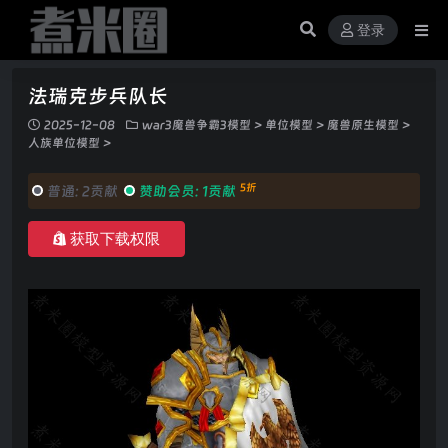
登录
法瑞克步兵队长
2025-12-08
war3魔兽争霸3模型
>
单位模型
>
魔兽原生模型
>
人族单位模型
>
5折
普通:
2贡献
赞助会员:
1贡献
获取下载权限