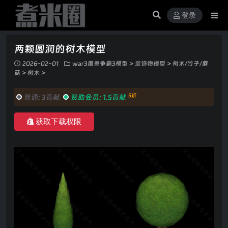
登录
两颗圆润的树木模型
2026-02-01
war3魔兽争霸3模型
>
装饰物模型
>
树木/竹子/蘑
菇
>
树木
>
5折
普通:
3贡献
赞助会员:
1.5贡献
获取下载权限