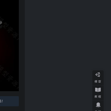
模型
教程
品！