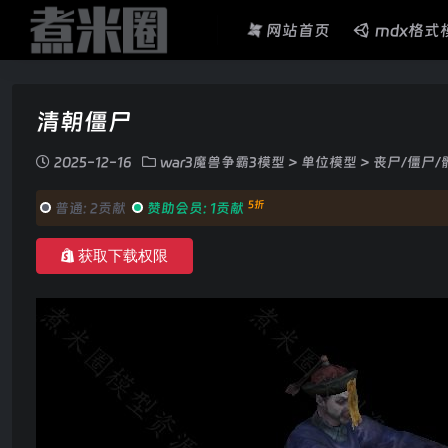
网站首页
mdx格式
清朝僵尸
2025-12-16
war3魔兽争霸3模型
>
单位模型
>
丧尸/僵尸/
5折
普通:
2贡献
赞助会员:
1贡献
获取下载权限