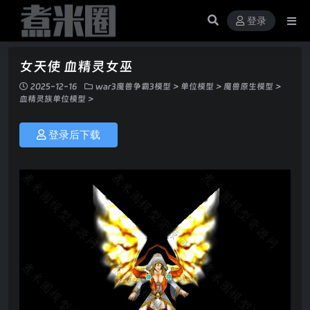
登录
女天使 血精灵女巫
2025-12-16
war3魔兽争霸3模型
>
单位模型
>
魔兽原生模型
>
血精灵族单位模型
>
登录后下载