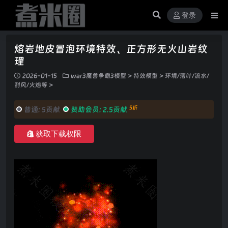
登录
熔岩地皮冒泡环境特效、正方形无火山岩纹
理
2026-01-15
war3魔兽争霸3模型
>
特效模型
>
环境/落叶/流水/
刮风/火焰等
>
5折
普通:
5贡献
赞助会员:
2.5贡献
获取下载权限