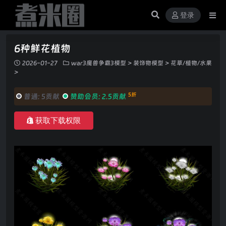
登录
6种鲜花植物
2026-01-27
war3魔兽争霸3模型
>
装饰物模型
>
花草/植物/水果
>
5折
普通:
5贡献
赞助会员:
2.5贡献
获取下载权限