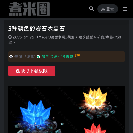
登录
3种颜色的岩石水晶石
2026-01-28
war3魔兽争霸3模型
>
建筑模型
>
矿物/水晶/资源
型
>
5折
普通:
3贡献
赞助会员:
1.5贡献
获取下载权限