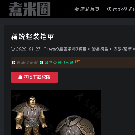
网站首页
mdx格式
精锐轻装铠甲
2026-01-27
war3魔兽争霸3模型
>
物品模型
>
衣服/铠甲
5折
普通:
2贡献
赞助会员:
1贡献
获取下载权限