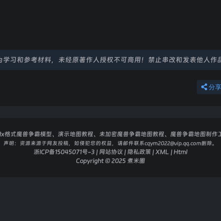
为学习和参考材料，未经原著作人授权不可商用！禁止串改和发表他人作
分
dx格式魔兽争霸模型、演示地图教程、未加密魔兽争霸地图教程、魔兽争霸地图制作
声明：
资源来源于网友投稿，如侵犯您的权益，请邮件联系cqym2022@vip.qq.com删除。
浙ICP备15045071号-3
|
网站协议
|
隐私政策
|
XML
|
Html
Copyright © 2025
煮米圈