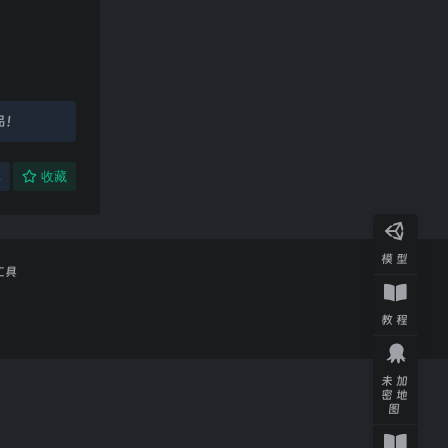
品！
享
收藏
模型
工具
教程
未加
密地
图