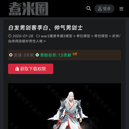
登录
白发男剑客李白、帅气男剑士
2026-01-28
war3魔兽争霸3模型
>
单位模型
>
男性模型
>
武侠/
仙侠网游题材男性人物
>
5折
普通:
3贡献
赞助会员:
1.5贡献
获取下载权限