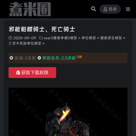
登录
邪能骷髅骑士、死亡骑士
2026-04-09
war3魔兽争霸3模型
>
单位模型
>
魔兽原生模型
>
亡灵不死族单位模型
>
5折
普通:
5贡献
赞助会员:
2.5贡献
获取下载权限