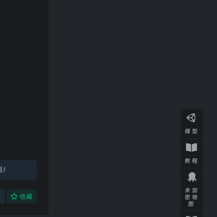
模型
教程
品！
未加
享
收藏
密地
图