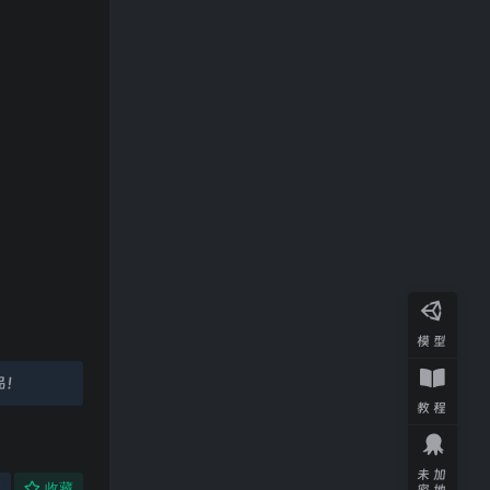
模型
品！
教程
未加
享
收藏