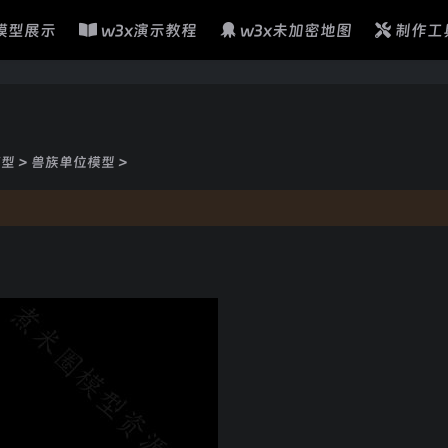
模型展示
w3x演示教程
w3x未加密地图
制作工
模型
>
兽族单位模型
>