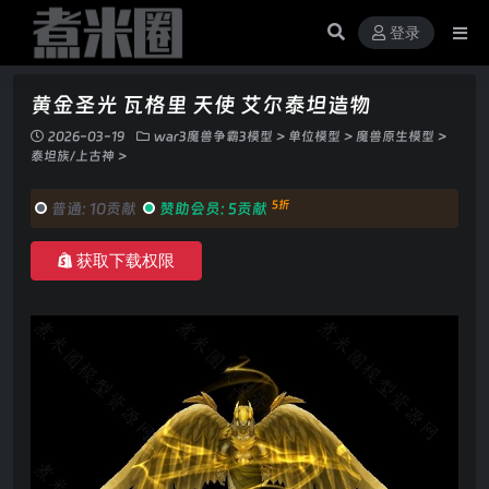
登录
黄金圣光 瓦格里 天使 艾尔泰坦造物
2026-03-19
war3魔兽争霸3模型
>
单位模型
>
魔兽原生模型
>
泰坦族/上古神
>
5折
普通:
10贡献
赞助会员:
5贡献
获取下载权限