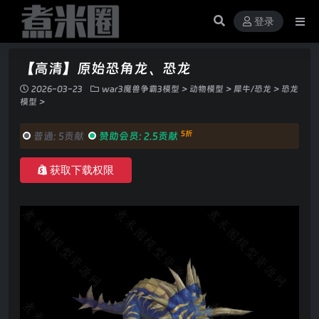
登录
【高清】原始恐角龙、恐龙
2026-03-23
war3魔兽争霸3模型
>
动物模型
>
犀牛/恐龙
>
恐龙
模型
>
5折
普通:
5贡献
赞助会员:
2.5贡献
获取下载权限