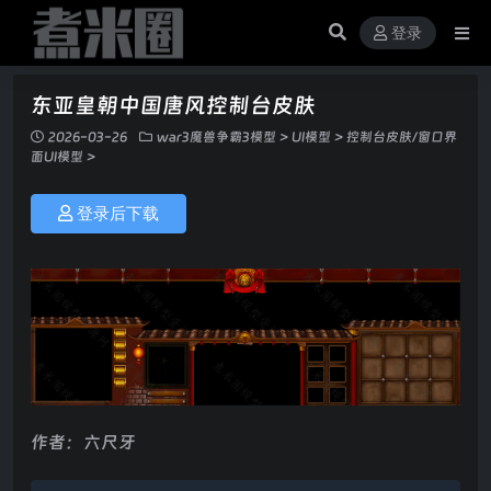
登录
东亚皇朝中国唐风控制台皮肤
2026-03-26
war3魔兽争霸3模型
>
UI模型
>
控制台皮肤/窗口界
面UI模型
>
登录后下载
作者：六尺牙