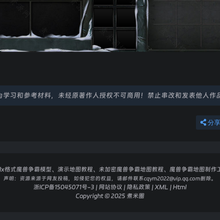
为学习和参考材料，未经原著作人授权不可商用！禁止串改和发表他人作
分
dx格式魔兽争霸模型、演示地图教程、未加密魔兽争霸地图教程、魔兽争霸地图制作
声明：
资源来源于网友投稿，如侵犯您的权益，请邮件联系cqym2022@vip.qq.com删除。
浙ICP备15045071号-3
|
网站协议
|
隐私政策
|
XML
|
Html
Copyright © 2025
煮米圈