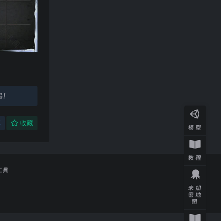
品！
享
收藏
模型
教程
工具
未加
密地
图