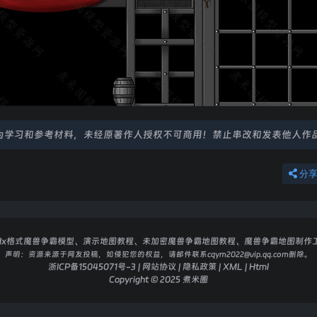
为学习和参考材料，未经原著作人授权不可商用！禁止串改和发表他人作
分
dx格式魔兽争霸模型、演示地图教程、未加密魔兽争霸地图教程、魔兽争霸地图制作
声明：
资源来源于网友投稿，如侵犯您的权益，请邮件联系cqym2022@vip.qq.com删除。
浙ICP备15045071号-3
|
网站协议
|
隐私政策
|
XML
|
Html
Copyright © 2025
煮米圈