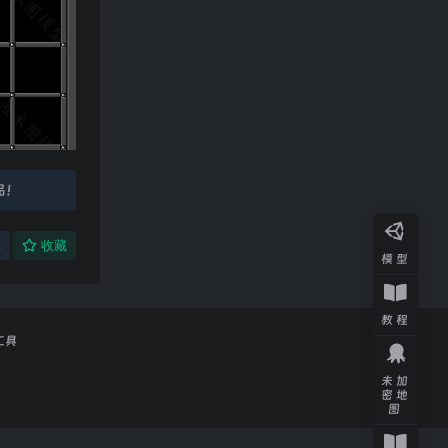
品！
享
收藏
模型
教程
工具
未加
密地
图