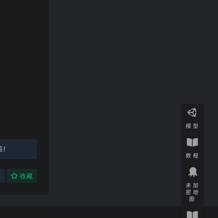
模型
品！
教程
享
收藏
未加
密地
图